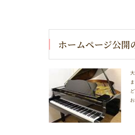
ホームページ公開
大
ま
ど
お